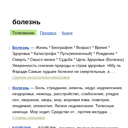
болезнь
Толкование
Перевод
Книги
Болезнь
— Жизнь * Биография * Возраст * Время *
1
Здоровье * Катастрофа * Путь(жизненный) * Рождение *
Смерть * Смысл жизни * Судьба * Цель Здоровье (Болезнь)
Умеренность союзник природы и страж здоровья. •Абу ль
Фарадж Самые худшие болезни не смертельные, а …
Сводная энциклопедия афоризмов
болезнь
— Боль, страдание, немочь, недуг, недомогание,
2
нездоровье, немощь, расстройство, слабосилие, упадок
сил, хворание, хворь; мор, моровая язва, поветрие,
эпидемия, эпизоотия. Легкое недомогание. Телесные
немощи. Мор ходит. Средство от , против желудка …
Словарь синонимов