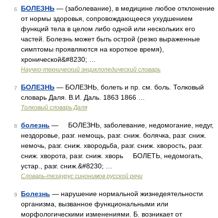
БОЛЕЗНЬ
— (заболевание), в медицине любое отклонение
6
от нормы здоровья, сопровождающееся ухудшением
функций тела в целом либо одной или нескольких его
частей. Болезнь может быть острой (резко выраженные
симптомы проявляются на короткое время),
хронической&#8230; …
Научно-технический энциклопедический словарь
БОЛЕЗНЬ
— БОЛЕЗНЬ, болеть и пр. см. боль. Толковый
7
словарь Даля. В.И. Даль. 1863 1866 …
Толковый словарь Даля
болезнь
— БОЛЕЗНЬ, заболевание, недомогание, недуг,
8
нездоровье, разг. немощь, разг. сниж. болячка, разг. сниж.
немочь, разг. сниж. хвородьба, разг. сниж. хворость, разг.
сниж. хворота, разг. сниж. хворь БОЛЕТЬ, недомогать,
устар., разг. сниж.&#8230; …
Словарь-тезаурус синонимов русской речи
Болезнь
— нарушение нормальной жизнедеятельности
9
организма, вызванное функциональными или
морфологическими изменениями. Б. возникает от